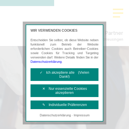
WIR VERWENDEN COOKIES
Freund & Partner
Steuerberatung in Schleusingen
Entscheiden Sie selbst, ob diese Website neben
funktionell zum Betrieb der Website
erforderlichen Cookies auch Betreiber-Cookies
sowie Cookies für Tracking und Targeting
verwenden darf. Weitere Details finden Sie in der
Datenschutzerklärung
.
✓ Ich akzeptiere alle (Vielen
Dank!)
✕ Nur essenzielle Cookies
akzeptieren
✎ Individuelle Präferenzen
·
Datenschutzerklärung
Impressum
Notwendige Cookies
Diese Cookies sind erforderlich, um die
grundlegende Funktionalität der Website