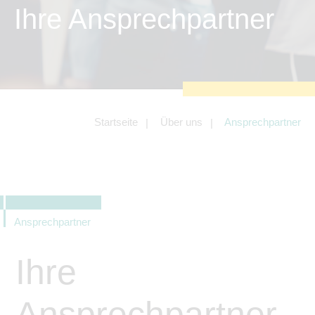
zu sichern.
Ihre Ansprechpartner
Tracking- und Targeting-Cookies
Diese Cookies sind erforderlich, um
unsere Website auf Ihre Bedürfnisse hin
zu optimieren. Hierzu gehört eine
bedarfsgerechte Gestaltung und
fortlaufende Verbesserung unseres
Angebotes einschließlich der
Verknüpfung zu Social-Media-
Angeboten von z.B. Facebook und
Startseite
Über uns
Ansprechpartner
LinkedIn.
Betreibercookies
Diese Cookies sind erforderlich, um z.B.
Google Maps zu nutzen oder
eingebettete Videos abspielen zu
können.
Ansprechpartner
Ihre
Ansprechpartner