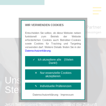
WIR VERWENDEN COOKIES
Freund & Partner
Steuerberatung in Schleusingen
Entscheiden Sie selbst, ob diese Website neben
funktionell zum Betrieb der Website
erforderlichen Cookies auch Betreiber-Cookies
sowie Cookies für Tracking und Targeting
verwenden darf. Weitere Details finden Sie in der
Datenschutzerklärung
.
✓ Ich akzeptiere alle (Vielen
Dank!)
✕ Nur essenzielle Cookies
akzeptieren
Unsere
Stellenangebote
✎ Individuelle Präferenzen
·
Datenschutzerklärung
Impressum
Notwendige Cookies
Diese Cookies sind erforderlich, um die
Jetzt Teil unseres Teams werden und die Zukunft
grundlegende Funktionalität der Website