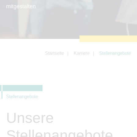
zu sichern.
mitgestalten
Tracking- und Targeting-Cookies
Diese Cookies sind erforderlich, um
unsere Website auf Ihre Bedürfnisse hin
zu optimieren. Hierzu gehört eine
bedarfsgerechte Gestaltung und
fortlaufende Verbesserung unseres
Angebotes einschließlich der
Verknüpfung zu Social-Media-
Angeboten von z.B. Facebook und
Startseite
Karriere
Stellenangebote
LinkedIn.
Betreibercookies
Diese Cookies sind erforderlich, um z.B.
Google Maps zu nutzen oder
eingebettete Videos abspielen zu
können.
Stellenangebote
Unsere
Stellenangebote